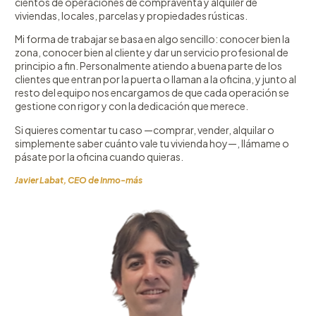
cientos de operaciones de compraventa y alquiler de
viviendas, locales, parcelas y propiedades rústicas.
Mi forma de trabajar se basa en algo sencillo: conocer bien la
zona, conocer bien al cliente y dar un servicio profesional de
principio a fin. Personalmente atiendo a buena parte de los
clientes que entran por la puerta o llaman a la oficina, y junto al
resto del equipo nos encargamos de que cada operación se
gestione con rigor y con la dedicación que merece.
Si quieres comentar tu caso —comprar, vender, alquilar o
simplemente saber cuánto vale tu vivienda hoy—, llámame o
pásate por la oficina cuando quieras.
Javier Labat, CEO de Inmo-más