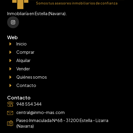
Inmobliaría en Estella (Navarra).
Web
Inicio
Comprar
Alquilar
Vender
Quiénes somos
Contacto
Contacto
948 554 344
central@inmo-mas.com
Paseo Inmaculada Nº68 - 31200 Estella - Lizarra
(Navarra)