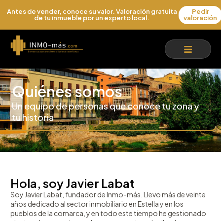
Pedir
Antes de vender, conoce su valor. Valoración gratuita
valoración
de tu inmueble por un experto local.
Quiénes somos
Un equipo de personas que conoce tu zona y
tu historia
Hola, soy Javier Labat
Soy Javier Labat, fundador de Inmo-más. Llevo más de veinte
años dedicado al sector inmobiliario en Estella y en los
pueblos de la comarca, y en todo este tiempo he gestionado