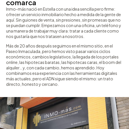
comarca
Inmo-más nació en Estella con una idea sencilla pero firme:
ofrecer un servicio inmobiliario hecho a medida de la gente de
aquí. Sin guiones de venta, sin presiones, sin promesas que no
se puedan cumplir. Empezamos con una oficina, un teléfono y
una manera de trabajar muy clara: tratar a cada cliente como
nos gustaría que nos tratasen a nosotros.
Más de 20 años después seguimos en el mismo sitio, en el
Paseo Inmaculada, pero hemos visto pasar varios ciclos
económicos, cambios legislativos, la llegada de los portales
online, las hipotecas baratas, las hipotecas caras, el boom del
alquiler… y, con cada cambio, hemos aprendido. Hoy
combinamos esa experiencia con las herramientas digitales
más actuales, pero el ADN sigue siendo el mismo: un trato
directo, honesto y cercano.